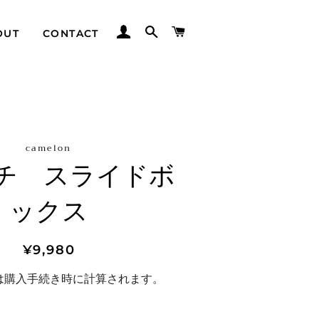
ログイン
検索
カート
OUT
CONTACT
camelon
チ スライドボ
ックス
通
セ
¥9,980
常
ー
は購入手続き時に計算されます。
価
ル
格
価