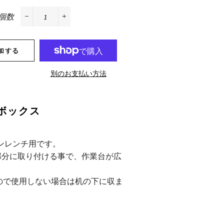
格
個数
−
+
加する
別のお支払い方法
ボックス
ピンレンチ用です。
部分に取り付ける事で、作業台が広
ので使用しない場合は机の下に収ま