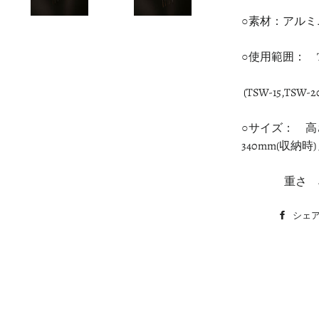
○素材：アルミニ
○使用範囲： TOP 1.
(TSW-15,
TSW
-2
○サイズ： 高さ
340mm(収納時)
重さ 45
シェ