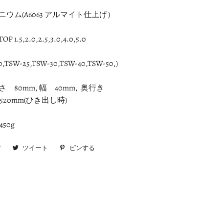
ウム(A6063 アルマイト仕上げ）
5,2.0,2.5,3.0,4.0,5.0
0,
TSW
-25,
TSW
-30,
TSW
-40,
TSW
-50,)
 80mm,
幅 40mm, 奥行き
 520mm(ひき出し時)
0g
ア
Facebook
ツイート
Twitter
ピンする
Pinterest
で
に
で
シ
投
ピ
ェ
稿
ン
ア
す
す