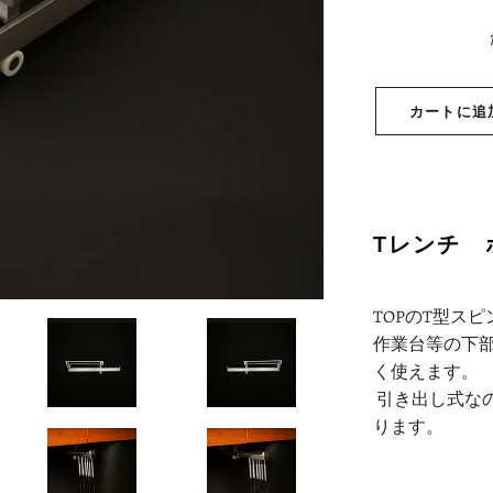
カートに追
Tレンチ 
TOPのT型ス
作業台等の下
く使えます。
引き出し式な
ります。