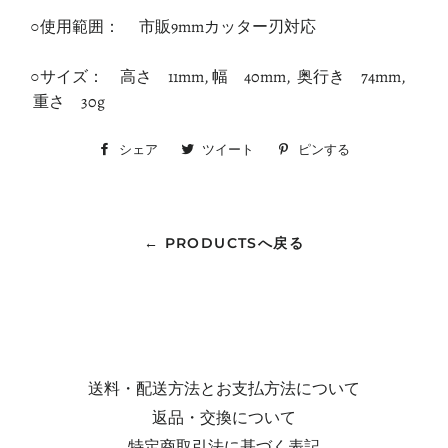
○使用範囲： 市販9mmカッター刃対応
○サイズ： 高さ 11mm,
幅 40mm, 奥行き 74mm,
重さ 30g
シェア
Facebook
ツイート
Twitter
ピンする
Pinterest
で
に
で
シ
投
ピ
ェ
稿
ン
← PRODUCTSへ戻る
ア
す
す
す
る
る
る
送料・配送方法とお支払方法について
返品・交換について
特定商取引法に基づく表記