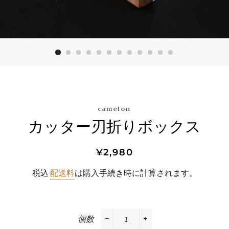
camelon
カッター刃折りボックス
通
セ
¥2,980
常
ー
税込
配送料
は購入手続き時に計算されます。
価
ル
格
価
格
個数